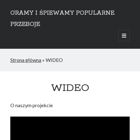
GRAMY I ŚPIEWAMY POPULARNE
PRZEBOJE
open
primary
Sidebar
menu
przejdź do treści
Strona główna
»
WIDEO
WIDEO
O naszym projekcie