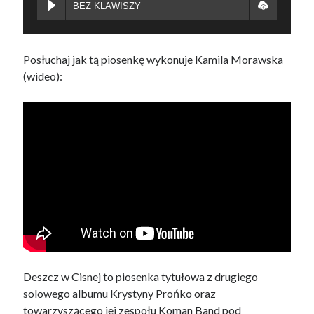
BEZ KLAWISZY
Posłuchaj jak tą piosenkę wykonuje Kamila Morawska
(wideo):
Deszcz w Cisnej to piosenka tytułowa z drugiego
solowego albumu Krystyny Prońko oraz
towarzyszącego jej zespołu Koman Band pod