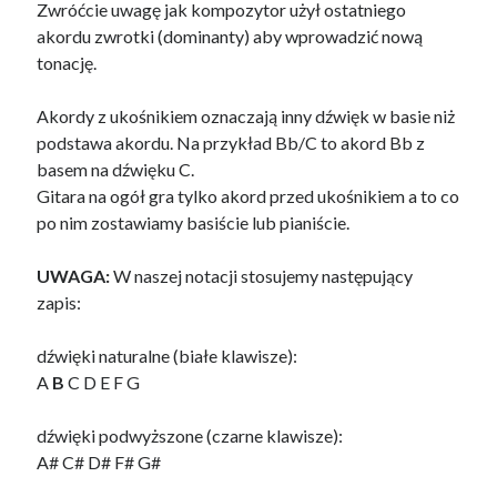
Zwróćcie uwagę jak kompozytor użył ostatniego
akordu zwrotki (dominanty) aby wprowadzić nową
tonację.
Akordy z ukośnikiem oznaczają inny dźwięk w basie niż
podstawa akordu. Na przykład Bb/C to akord Bb z
basem na dźwięku C.
Gitara na ogół gra tylko akord przed ukośnikiem a to co
po nim zostawiamy basiście lub pianiście.
UWAGA:
W naszej notacji stosujemy następujący
zapis:
dźwięki naturalne (białe klawisze):
A
B
C D E F G
dźwięki podwyższone (czarne klawisze):
A# C# D# F# G#