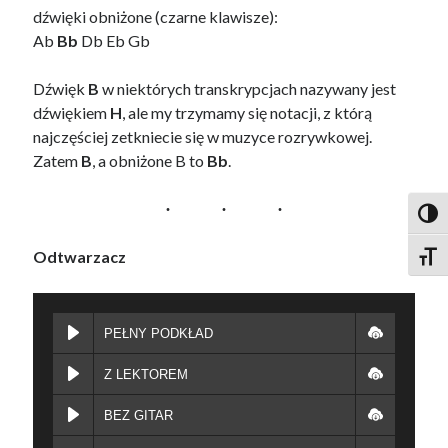
dźwięki obniżone (czarne klawisze):
Ab
Bb
Db Eb Gb
Dźwięk
B
w niektórych transkrypcjach nazywany jest
dźwiękiem
H
, ale my trzymamy się notacji, z którą
najczęściej zetkniecie się w muzyce rozrywkowej.
Zatem
B
, a obniżone B to
Bb
.
Toggl
Odtwarzacz
Toggl
PEŁNY PODKŁAD
Z LEKTOREM
BEZ GITAR