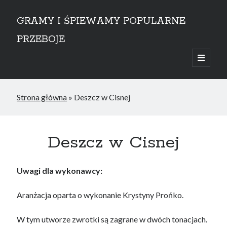
GRAMY I ŚPIEWAMY POPULARNE
PRZEBOJE
open
primary
Sidebar
menu
przejdź do treści
Strona główna
»
Deszcz w Cisnej
Deszcz w Cisnej
Uwagi dla wykonawcy:
Aranżacja oparta o wykonanie Krystyny Prońko.
W tym utworze zwrotki są zagrane w dwóch tonacjach.