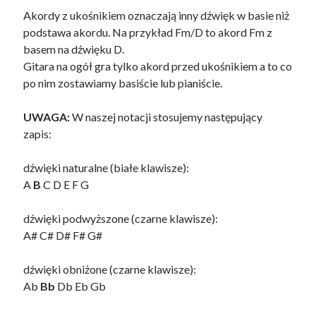
Akordy z ukośnikiem oznaczają inny dźwięk w basie niż
podstawa akordu. Na przykład Fm/D to akord Fm z
basem na dźwięku D.
Gitara na ogół gra tylko akord przed ukośnikiem a to co
po nim zostawiamy basiście lub pianiście.
UWAGA:
W naszej notacji stosujemy następujący
zapis:
dźwięki naturalne (białe klawisze):
A
B
C D E F G
dźwięki podwyższone (czarne klawisze):
A# C# D# F# G#
dźwięki obniżone (czarne klawisze):
Ab
Bb
Db Eb Gb