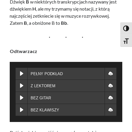
Dźwięk
B
w niektórych transkrypcjach nazywany jest
dźwiękiem
H
, ale my trzymamy się notacji, z którą
najczęściej zetkniecie się w muzyce rozrywkowej.
Zatem
B
, a obniżone B to
Bb
.
Toggl
Toggl
Odtwarzacz
PEŁNY PODKŁAD
Z LEKTOREM
BEZ GITAR
BEZ KLAWISZY