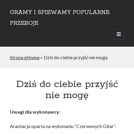
GRAMY I ŚPIEWAMY POPULARNE
PRZEBOJE
open
primary
Sidebar
menu
przejdź do treści
Strona główna
»
Dziś do ciebie przyjść nie mogę
Dziś do ciebie przyjść
nie mogę
Uwagi dla wykonawcy:
Aranżacja oparta na wykonaniu “Czerwonych Gitar”.