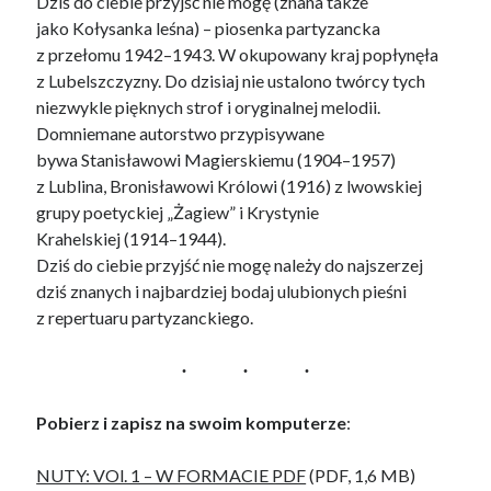
Dziś do ciebie przyjść nie mogę (znana także
jako Kołysanka leśna) – piosenka partyzancka
z przełomu 1942–1943. W okupowany kraj popłynęła
z Lubelszczyzny. Do dzisiaj nie ustalono twórcy tych
niezwykle pięknych strof i oryginalnej melodii.
Domniemane autorstwo przypisywane
bywa Stanisławowi Magierskiemu (1904–1957)
z Lublina, Bronisławowi Królowi (1916) z lwowskiej
grupy poetyckiej „Żagiew” i Krystynie
Krahelskiej (1914–1944).
Dziś do ciebie przyjść nie mogę należy do najszerzej
dziś znanych i najbardziej bodaj ulubionych pieśni
z repertuaru partyzanckiego.
Pobierz i zapisz na swoim komputerze
:
NUTY: VOl. 1 – W FORMACIE PDF
(PDF, 1,6 MB)