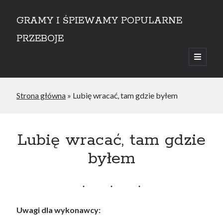
GRAMY I ŚPIEWAMY POPULARNE
PRZEBOJE
open
primary
Sidebar
menu
przejdź do treści
Strona główna
»
Lubię wracać, tam gdzie byłem
Lubię wracać, tam gdzie
byłem
Uwagi dla wykonawcy: