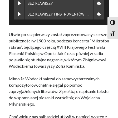
BEZ KLAWISZY
BEZ KLAWISZY I INSTRUMENTÓW DĘTYCH
Toggl
Utwór po raz pierwszy został zaprezentowany szerszej
Toggl
publiczności w 1980 roku, podczas koncertu “Mikrofon
i Ekran”, będącego częścią XVIII Krajowego Festiwalu
Piosenki Polskiej w Opolu. Jakiś czas później w radiu
pojawiło się studyjne nagranie, w którym Zbigniewowi
Wodeckiemu towarzyszy Zofia Kamińska.
Mimo że Wodecki należał do samowystarczalnych
kompozytorów, chętnie sięgał po pomoc
zaprzyjaźnionych literatów. Z prośbą o napisanie tekstu
do wspomnianej piosenki zwrócił się do Wojciecha
Młynarskiego.
Choć wielu z nas najbardziej utkwił w pamięci występ z