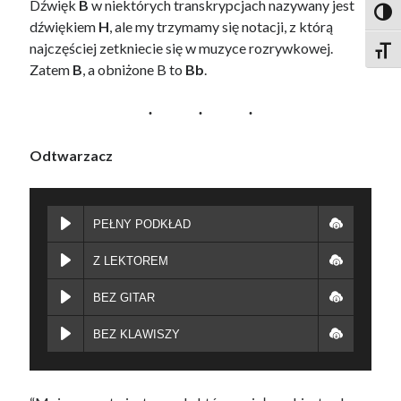
Dźwięk
B
w niektórych transkrypcjach nazywany jest
Toggl
dźwiękiem
H
, ale my trzymamy się notacji, z którą
najczęściej zetkniecie się w muzyce rozrywkowej.
Toggl
Zatem
B
, a obniżone B to
Bb
.
Odtwarzacz
PEŁNY PODKŁAD
Z LEKTOREM
BEZ GITAR
BEZ KLAWISZY