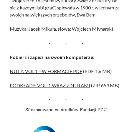
“Moje serce, to jest muzyk, który zwiał z orkiestry, bo
nie z każdym lubi grać”, śpiewała w 1980 r. w jednym ze
swoich największych przebojów, Ewa Bem.
Muzyka: Jacek Mikuła, słowa: Wojciech Młynarski
Pobierz i zapisz na swoim komputerze
:
NUTY: VOl. 1 – W FORMACIE PDF
(PDF, 1,6 MB)
PODKŁADY: VOL. 1 WRAZ Z NUTAMI
(ZIP, 653 MB)
Sfinansowano ze środków Fundacji PZU