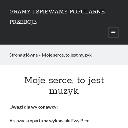
GRAMY I ŚPIEWAMY POPULARNE
PRZEBOJE
open
primary
Sidebar
menu
przejdź do treści
Strona główna
»
Moje serce, to jest muzyk
Moje serce, to jest
muzyk
Uwagi dla wykonawcy:
Aranżacja oparta na wykonaniu Ewy Bem.