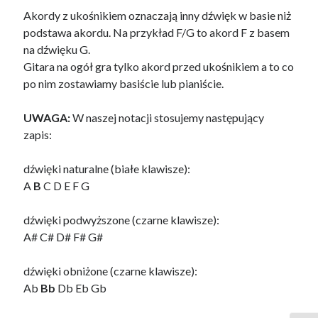
Akordy z ukośnikiem oznaczają inny dźwięk w basie niż
podstawa akordu. Na przykład F/G to akord F z basem
na dźwięku G.
Gitara na ogół gra tylko akord przed ukośnikiem a to co
po nim zostawiamy basiście lub pianiście.
UWAGA:
W naszej notacji stosujemy następujący
zapis:
dźwięki naturalne (białe klawisze):
A
B
C D E F G
dźwięki podwyższone (czarne klawisze):
A# C# D# F# G#
dźwięki obniżone (czarne klawisze):
Ab
Bb
Db Eb Gb