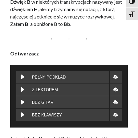
Dźwięk
B
w niektórych transkrypcjach nazywany jest
Toggl
dźwiękiem
H
, ale my trzymamy się notacji, z którą
Toggl
najczęściej zetkniecie się w muzyce rozrywkowej.
Zatem
B
, a obniżone B to
Bb
.
Odtwarzacz
PEŁNY PODKŁAD
Z LEKTOREM
BEZ GITAR
BEZ KLAWISZY