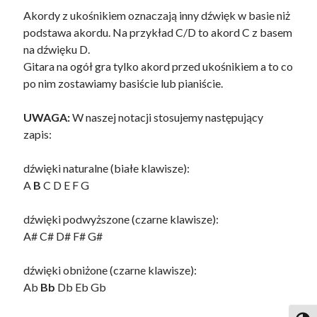
Akordy z ukośnikiem oznaczają inny dźwięk w basie niż
podstawa akordu. Na przykład C/D to akord C z basem
na dźwięku D.
Gitara na ogół gra tylko akord przed ukośnikiem a to co
po nim zostawiamy basiście lub pianiście.
UWAGA:
W naszej notacji stosujemy następujący
zapis:
dźwięki naturalne (białe klawisze):
A
B
C D E F G
dźwięki podwyższone (czarne klawisze):
A# C# D# F# G#
dźwięki obniżone (czarne klawisze):
Ab
Bb
Db Eb Gb