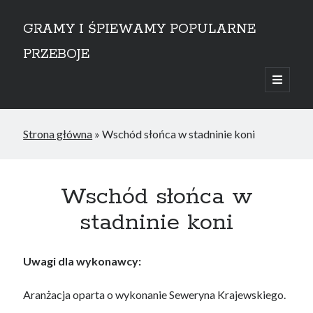
GRAMY I ŚPIEWAMY POPULARNE
PRZEBOJE
open
primary
Sidebar
menu
przejdź do treści
Strona główna
»
Wschód słońca w stadninie koni
Wschód słońca w
stadninie koni
Uwagi dla wykonawcy:
Aranżacja oparta o wykonanie Seweryna Krajewskiego.