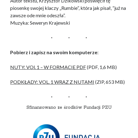
Autor tekstu, Krzysztof Dzikowski poświęcił tę
piosenkę swojej klaczy „Rumbie”, która jak pisał, “już na
zawsze ode mnie odeszła”.
Muzyka: Seweryn Krajewski
Pobierz i zapisz na swoim komputerze
:
NUTY: VOl. 1 – W FORMACIE PDF
(PDF, 1,6 MB)
PODKŁADY: VOL. 1 WRAZ Z NUTAMI
(ZIP, 653 MB)
Sfinansowano ze środków Fundacji PZU